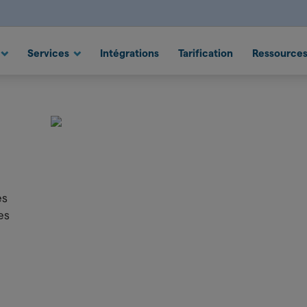
 Suite
ns
Services
Intégrations
Tarification
Ressource
es
es