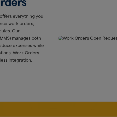
rders
offers everything you
ance work orders,
dules. Our
CMMS) manages both
 reduce expenses while
ations. Work Orders
less integration.