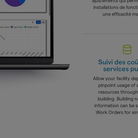
ajustements qui perm
installations de fonc
une efficacité m
Suivi des co
services pu
Allow your facility d
pinpoint usage of 
resources throug
building. Building
information can be 
Work Orders for sim