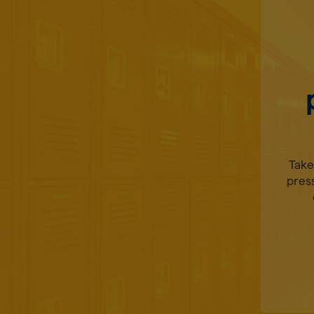
Take
press