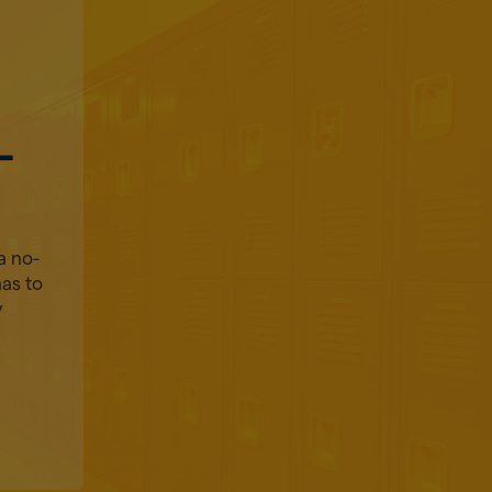
-
a no-
has to
y