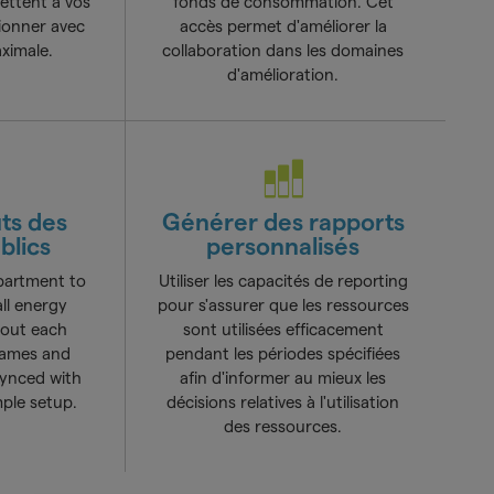
ettent à vos
fonds de consommation. Cet
tionner avec
accès permet d'améliorer la
aximale.
collaboration dans les domaines
d'amélioration.
ûts des
Générer des rapports
blics
personnalisés
epartment to
Utiliser les capacités de reporting
all energy
pour s'assurer que les ressources
hout each
sont utilisées efficacement
 names and
pendant les périodes spécifiées
synced with
afin d'informer au mieux les
ple setup.
décisions relatives à l'utilisation
des ressources.